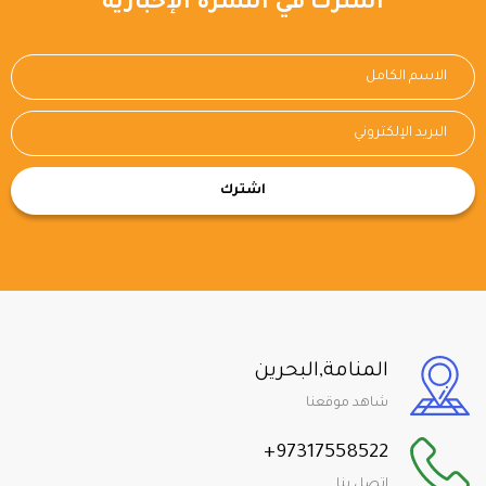
اشترك في النشرة الإخبارية
اشترك
المنامة,البحرين
شاهد موقعنا
+97317558522
اتصل بنا