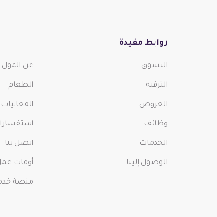
روابط مفيدة
التسوق
عن المول
لولو هايبر ماركت
الم
الترفيه
الطعام
السبت إلى جمعة
السب
8:00 ص - 12:00 ص
10 صباحاً - 10 مساءً
العروض
الفعاليات
وظائف
استفسارات 
الخدمات
اتصل بنا
الوصول إلينا
أوقات عمل
منصة خدمات